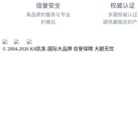
© 2004-
2026
K8凯发-国际大品牌 信誉保障 大额无忧