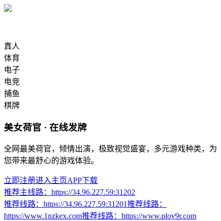
真人
体育
电子
电竞
捕鱼
棋牌
美女荷官 · 在线发牌
全网最美荷官，倾情出演，极致视觉盛宴，多元游戏种类，为
您带来最舒心的游戏体验。
立即注册
进入主页
APP下载
推荐主线路：
https://34.96.227.59:31202
推荐线路：
https://34.96.227.59:31201
推荐线路：
https://www.1nzkex.com
推荐线路：
https://www.plov9r.com